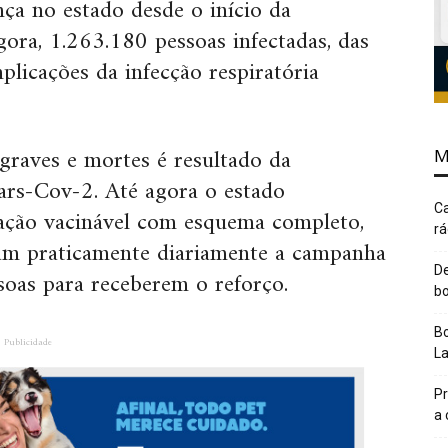
nça no estado desde o início da
gora, 1.263.180 pessoas infectadas, das
icações da infecção respiratória
 graves e mortes é resultado da
M
ars-Cov-2. Até agora o estado
Ca
ação vacinável com esquema completo,
rá
uam praticamente diariamente a campanha
De
soas para receberem o reforço.
bo
Bo
Publicidade
L
Pr
a