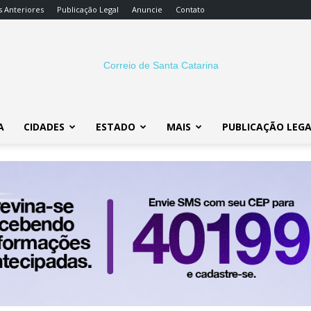
s Anteriores
Publicação Legal
Anuncie
Contato
A
CIDADES
ESTADO
MAIS
PUBLICAÇÃO LEG
Correio
SC